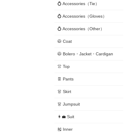
💍 Accessories（Tie）
💍 Accessories（Gloves）
💍 Accessories（Other）
🧥 Coat
🧥 Bolero・Jacket・Cardigan
👚 Top
👖 Pants
👗 Skirt
👗 Jumpsuit
👩‍💼 Suit
🎽 Inner