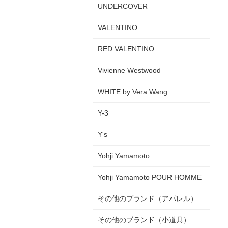
UNDERCOVER
VALENTINO
RED VALENTINO
Vivienne Westwood
WHITE by Vera Wang
Y-3
Y's
Yohji Yamamoto
Yohji Yamamoto POUR HOMME
その他のブランド（アパレル）
その他のブランド（小道具）