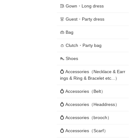
🥻 Gown・Long dress
👗 Guest・Party dress
👜 Bag
👛 Clutch・Party bag
👠 Shoes
💍 Accessories（Necklace & Earr
ings & Ring & Bracelet etc...）
💍 Accessories（Belt）
💍 Accessories（Headdress）
💍 Accessories（brooch）
💍 Accessories（Scarf）