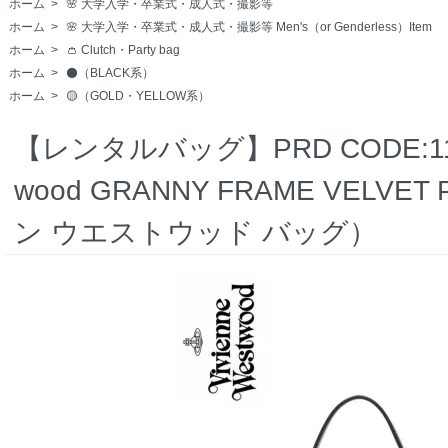
ホーム
>
🌸 大学入学・卒業式・成人式・撮影等
ホーム
>
🌸 大学入学・卒業式・成人式・撮影等 Men's（or Genderless）Item
ホーム
>
👛 Clutch・Party bag
ホーム
>
⚫️（BLACK系）
ホーム
>
🟡（GOLD・YELLOW系）
【レンタルバッグ】PRD CODE:11050 
wood GRANNY FRAME VELV
ン ウエストウッド バッグ）