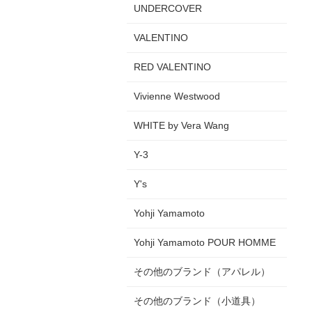
UNDERCOVER
VALENTINO
RED VALENTINO
Vivienne Westwood
WHITE by Vera Wang
Y-3
Y's
Yohji Yamamoto
Yohji Yamamoto POUR HOMME
その他のブランド（アパレル）
その他のブランド（小道具）