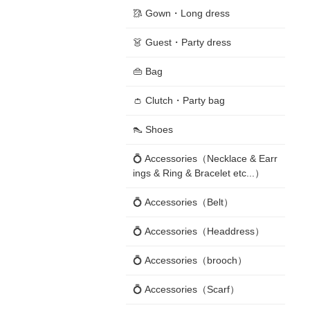
🥻 Gown・Long dress
👗 Guest・Party dress
👜 Bag
👛 Clutch・Party bag
👠 Shoes
💍 Accessories（Necklace & Earr
ings & Ring & Bracelet etc...）
💍 Accessories（Belt）
💍 Accessories（Headdress）
💍 Accessories（brooch）
💍 Accessories（Scarf）