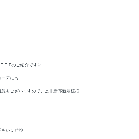
ANT TIEのご紹介です✨
ーデにも♪
用意もございますので、是非新郎新婦様揃
さいませ😊