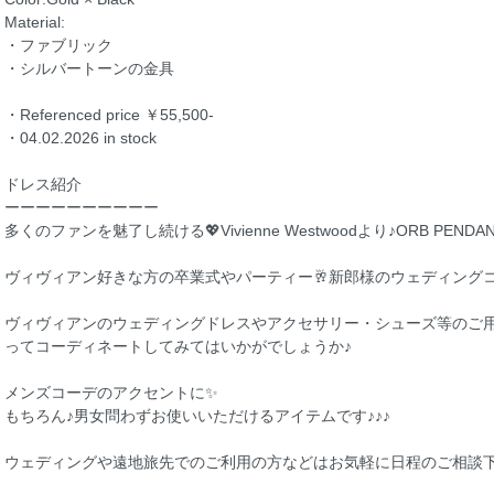
Material:
・ファブリック
・シルバートーンの金具
・Referenced price ￥55,500-
・04.02.2026 in stock
ドレス紹介
ーーーーーーーーーー
多くのファンを魅了し続ける💖Vivienne Westwoodより♪ORB PEND
ヴィヴィアン好きな方の卒業式やパーティー🥂新郎様のウェディングコ
ヴィヴィアンのウェディングドレスやアクセサリー・シューズ等のご
ってコーディネートしてみてはいかがでしょうか♪
メンズコーデのアクセントに✨
もちろん♪男女問わずお使いいただけるアイテムです♪♪♪
ウェディングや遠地旅先でのご利用の方などはお気軽に日程のご相談下