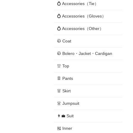
💍 Accessories（Tie）
💍 Accessories（Gloves）
💍 Accessories（Other）
🧥 Coat
🧥 Bolero・Jacket・Cardigan
👚 Top
👖 Pants
👗 Skirt
👗 Jumpsuit
👩‍💼 Suit
🎽 Inner