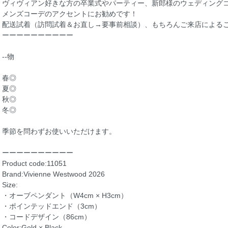
ヴィヴィアン好きな方の卒業式やパーティー、新郎様のウェディングコ
メンズコーデのアクセントにお勧めです！
配送試着（訪問試着＆お直し→要事前相談）、もちろんご来店によるご
ーーーーーーーーーー
--物
春◎
夏◎
秋◎
冬◎
季節を問わずお使いいただけます。
ーーーーーーーーーー
Product code:11051
Brand:Vivienne Westwood 2026
Size:
・オーブペンダント（W4cm × H3cm）
・ポインテッドエンド（3cm）
・コードデザイン（86cm）
Color:Gold × Black