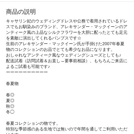
商品の説明
キャサリン妃のウェディングドレスや公務で着用されているドレ
スでもお馴染みのブランド、アレキサンダー・マックイーンのア
ンティーク風の上品なシルクフラワーを大胆に配ったとても足元
を素敵に演出してくれるパンプスです☆
生前のアレキサンダー・マックイーン氏が手掛けた2007年春夏
物のコレクションのお品でとても希少なお品になります。
おしゃれなアンティーク風なウェディングシューズとしても♪
配送試着（訪問試着＆お直し→要事前相談）、もちろんご来店に
よるご試着も可能です♪
ーーーーーーーーーー
春夏物
春◎
夏◎
秋◎
冬◯
春夏コレクションの物です。
特別な季節感のある生地では無いので年間を通してご利用いただ