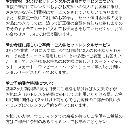
💖消費税・およびセットレンタルの値引きサービスについて
直接ご来店にてレンタルおよびお支払いの個人のお客様に限り、
ささやかながら消費税はサービスをさせていただいております。
また、複数点一度にご利用のお客様は、セット値引き記載のある
お品につきましては、追って訂正後の金額をお知らせ致しますの
でそのまま全てカートに入れてお手続きをしていただくか、お問
い合わせメールにてお伝え願います。
💖お母様に嬉しいご卒業・ご入学セットレンタルサービス
3月に卒業式、4月に入学式、今年は同時に2人のお子様がそれぞ
れ...でも違うスーツを着用したい...との多数のご要望にお答えい
たしまして、お子様をお持ちのお客様に嬉しい！スーツ・ジャケ
ット・スカート・ワンピース・バッグ・シューズ等の1ヶ月間レ
ンタルサービスも行っております。
💖ご予約受付時期について
基本2ヶ月前以降の間を目安にご連絡を頂ければ大丈夫ですが、
お気に入りのドレスを確実に安心してご利用いただける様、ご利
用時期に関係なく2ヶ月以上前からでもお客様のご都合の良いタ
イミングにてレンタル予約を行っております。
お忙しい方や、ウェディングでの余裕を持ったご準備をご希望の
方はご都合に余裕のあるタイミングでお早めにどうぞ😊