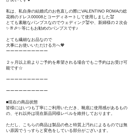
私は、私自身の結婚式のお色直しの際にVALENTINO ROMAの総
花柄のドレス00008とコーディネートして使用しました💒
とても素敵なパンプスなのでウェディング💒や、新婦様の２次会
✨🥂🎉✨等にもお勧めのパンプスです♪
とても繊細なお品なので
大事にお使いいただける方へ💖
ーーーーーーーーーー
２ヶ月以上前よりご予約を希望される場合でもご予約はお受け可
能です☆
ーーーーーーーーーー
ーーーーーーーーーー
■現在の商品状態
皆様にはいつも丁寧にご利用いただき、靴底に使用感があるもの
の、それ以外は現在新品同様レベルを維持しております。
ただし、こちらの商品は製品の色と特質上汚れによるものでは無
い原因でうっすらと変色をしている部分がございます。