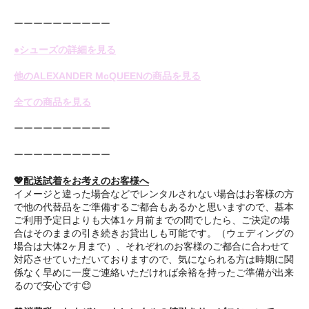
ーーーーーーーーーー
●シューズの詳細を見る
他のALEXANDER McQUEENの商品を見る
全ての商品を見る
ーーーーーーーーーー
ーーーーーーーーーー
💖配送試着をお考えのお客様へ
イメージと違った場合などでレンタルされない場合はお客様の方
で他の代替品をご準備するご都合もあるかと思いますので、基本
ご利用予定日よりも大体1ヶ月前までの間でしたら、ご決定の場
合はそのままの引き続きお貸出しも可能です。（ウェディングの
場合は大体2ヶ月まで）、それぞれのお客様のご都合に合わせて
対応させていただいておりますので、気になられる方は時期に関
係なく早めに一度ご連絡いただければ余裕を持ったご準備が出来
るので安心です😊