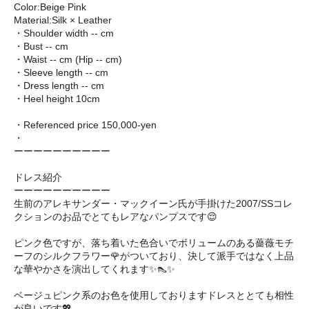
Color:Beige Pink
Material:Silk × Leather
・Shoulder width -- cm
・Bust -- cm
・Waist -- cm (Hip -- cm)
・Sleeve length -- cm
・Dress length -- cm
・Heel height 10cm
・Referenced price 150,000-yen
・
ーーーーーーーーーー
ドレス紹介
ーーーーーーーーーー
生前のアレキサンダー・マックイーン氏が手掛けた2007/SSコレ
クションのお品でとてもレアなパンプスです😌
ピンク色ですが、落ち着いた色合いでボリュームのある薔薇モチ
ーフのシルクフラワー🌹がついており、決して派手ではなく上品
な華やかさを演出してくれます✨👠✨
ベージュピンク系のお色を使用しておりますドレスととても相性
が良いです💖