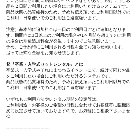
近いお日にちの間に結婚式やイベントなどがあり、続けて同じお
品を２日間ご利用したい場合にご利用いただけるシステムです。
商品状態の品質維持のため、予めお伝え頂いたご利用日以外での
ご利用、日常使いでのご利用はご遠慮願います。
注意）基本的に追加料金は一日のご利用日ごとに追加となりま
す。期間内に3日以上のご利用の場合や1ヶ月間を超えてのご利用
の場合は別途追加料金が発生しますのでご注意願います。
予め、ご予約時にご利用される日程を全てお知らせ願います。
追って正式な金額をお知らせ致します。
👗『卒業・入学式セットレンタル』とは
卒業式・入学式やそれにまつわるイベントにて、続けて同じお品
をご利用したい場合にご利用いただけるシステムです。
商品状態の品質維持のため、予めお伝え頂いたご利用日以外での
ご利用、日常使いでのご利用はご遠慮願います。
いずれもご利用方法やレンタル期間の設定等は、
ご利用用途・お客様のご希望の日程に合わせてお客様毎に臨機応
変に設定させて頂いておりますので、お気軽にご相談下さいませ
😊
ーーーーーーーーーー