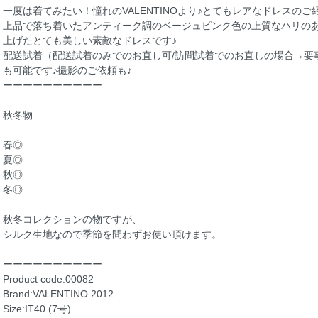
一度は着てみたい！憧れのVALENTINOより♪とてもレアなドレスのご
上品で落ち着いたアンティーク調のベージュピンク色の上質なハリの
上げたとても美しい素敵なドレスです♪
配送試着（配送試着のみでのお直し可/訪問試着でのお直しの場合→要
も可能です♪撮影のご依頼も♪
ーーーーーーーーーー
秋冬物
春◎
夏◎
秋◎
冬◎
秋冬コレクションの物ですが、
シルク生地なので季節を問わずお使い頂けます。
ーーーーーーーーーー
Product code:00082
Brand:VALENTINO 2012
Size:IT40 (7号)