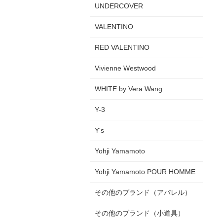
UNDERCOVER
VALENTINO
RED VALENTINO
Vivienne Westwood
WHITE by Vera Wang
Y-3
Y's
Yohji Yamamoto
Yohji Yamamoto POUR HOMME
その他のブランド（アパレル）
その他のブランド（小道具）