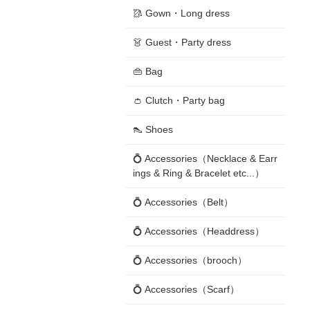
🥻 Gown・Long dress
👗 Guest・Party dress
👜 Bag
👛 Clutch・Party bag
👠 Shoes
💍 Accessories（Necklace & Earr
ings & Ring & Bracelet etc...）
💍 Accessories（Belt）
💍 Accessories（Headdress）
💍 Accessories（brooch）
💍 Accessories（Scarf）