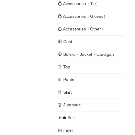
💍 Accessories（Tie）
💍 Accessories（Gloves）
💍 Accessories（Other）
🧥 Coat
🧥 Bolero・Jacket・Cardigan
👚 Top
👖 Pants
👗 Skirt
👗 Jumpsuit
👩‍💼 Suit
🎽 Inner