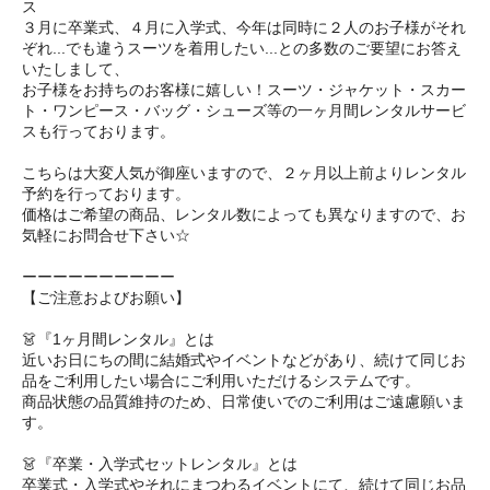
ス
３月に卒業式、４月に入学式、今年は同時に２人のお子様がそれ
ぞれ...でも違うスーツを着用したい...との多数のご要望にお答え
いたしまして、
お子様をお持ちのお客様に嬉しい！スーツ・ジャケット・スカー
ト・ワンピース・バッグ・シューズ等の一ヶ月間レンタルサービ
スも行っております。
こちらは大変人気が御座いますので、２ヶ月以上前よりレンタル
予約を行っております。
価格はご希望の商品、レンタル数によっても異なりますので、お
気軽にお問合せ下さい☆
ーーーーーーーーーー
【ご注意およびお願い】
👗『1ヶ月間レンタル』とは
近いお日にちの間に結婚式やイベントなどがあり、続けて同じお
品をご利用したい場合にご利用いただけるシステムです。
商品状態の品質維持のため、日常使いでのご利用はご遠慮願いま
す。
👗『卒業・入学式セットレンタル』とは
卒業式・入学式やそれにまつわるイベントにて、続けて同じお品