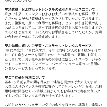
るので安心です😊
💖消費税・およびセットレンタルの値引きサービスについて
直接ご来店にてレンタルおよびお支払いの個人のお客様に限り、
ささやかながら消費税はサービスをさせていただいております。
また、複数点一度にご利用のお客様は、セット値引き記載のある
お品につきましては、追って訂正後の金額をお知らせ致しますの
でそのまま全てカートに入れてお手続きをしていただくか、お問
い合わせメールにてお伝え願います。
💖お母様に嬉しいご卒業・ご入学セットレンタルサービス
3月に卒業式、4月に入学式、今年は同時に2人のお子様がそれぞ
れ...でも違うスーツを着用したい...との多数のご要望にお答えい
たしまして、お子様をお持ちのお客様に嬉しい！スーツ・ジャケ
ット・スカート・ワンピース・バッグ・シューズ等の1ヶ月間レ
ンタルサービスも行っております。
💖ご予約受付時期について
基本2ヶ月前以降の間を目安にご連絡を頂ければ大丈夫ですが、
お気に入りのドレスを確実に安心してご利用いただける様、ご利
用時期に関係なく2ヶ月以上前からでもお客様のご都合の良いタ
イミングにてレンタル予約を行っております。
お忙しい方や、ウェディングでの余裕を持ったご準備をご希望の