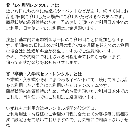
👗『1ヶ月間レンタル』とは
近いお日にちの間に結婚式やイベントなどがあり、続けて同じお
品を2日間ご利用したい場合にご利用いただけるシステムです。
商品状態の品質維持のため、予めお伝え頂いたご利用日以外での
ご利用、日常使いでのご利用はご遠慮願います。
注意）基本的に追加料金は一日のご利用日ごとに追加となりま
す。期間内に3日以上のご利用の場合や1ヶ月間を超えてのご利用
の場合は別途追加料金が発生しますのでご注意願います。
予め、ご予約時にご利用される日程を全てお知らせ願います。
追って正式な金額をお知らせ致します。
👗『卒業・入学式セットレンタル』とは
卒業式・入学式やそれにまつわるイベントにて、続けて同じお品
をご利用したい場合にご利用いただけるシステムです。
商品状態の品質維持のため、予めお伝え頂いたご利用日以外での
ご利用、日常使いでのご利用はご遠慮願います。
いずれもご利用方法やレンタル期間の設定等は、
ご利用用途・お客様のご希望の日程に合わせてお客様毎に臨機応
変に設定させて頂いておりますので、お気軽にご相談下さいませ
😊