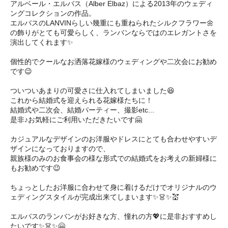
アルベール・エルバス（Alber Elbaz）による2013年のウェディ
ングコレクションの作品。
エルバスのLANVINらしい幾重にも重ねられたシルクフラワー🌼
の飾りがとても可愛らしく、ランバンならではのエレガントさを
演出してくれます✨
個性的でクールなお洒落花嫁様のウェディングや二次会にお勧め
です😉
ついついあまりの可愛さに仕入れてしまいました😆
これから結婚式を迎えられる花嫁様たちに！
結婚式や二次会、結婚パーティー、撮影etc...
是非♪お気軽にご利用いただきたいです🤗
カジュアルなデザインのお洋服やドレスにとても合わせやすいデ
ザインになっておりますので、
親族様のみのお食事会の様な形式での結婚式をお考えの新婦様に
もお勧めです😉
ちょっとしたお洋服に合わせて身に着けるだけでオリジナルのウ
ェディングスタイルが完成出来てしまいます✨👗✨💒
エルバスのランバンがお好きな方、憧れの方💖に是非おすすめし
たいです✨👗✨🤗 ㅤㅤ