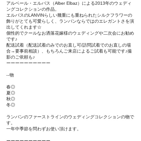
アルベール・エルバス（Alber Elbaz）による2013年のウェディ
ングコレクションの作品。
エルバスのLANVINらしい幾重にも重ねられたシルクフラワーの
飾りがとても可愛らしく、ランバンならではのエレガントさを演
出してくれます☆
個性的でクールなお洒落花嫁様のウェディングや二次会にお勧め
です♪
配送試着（配送試着のみでのお直し可/訪問試着でのお直しの場
合→要事前相談）、もちろんご来店によるご試着も可能です♪撮
影のご依頼も♪
ーーーーーーーーーー
--物
春◎
夏◎
秋◎
冬◎
ランバンのファーストラインのウェディングコレクションの物で
す。
一年中季節を問わずお使い頂けます。
ーーーーーーーーーー