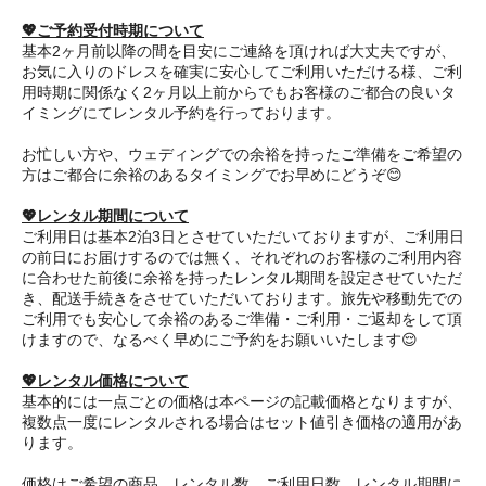
💖ご予約受付時期について
基本2ヶ月前以降の間を目安にご連絡を頂ければ大丈夫ですが、
お気に入りのドレスを確実に安心してご利用いただける様、ご利
用時期に関係なく2ヶ月以上前からでもお客様のご都合の良いタ
イミングにてレンタル予約を行っております。
お忙しい方や、ウェディングでの余裕を持ったご準備をご希望の
方はご都合に余裕のあるタイミングでお早めにどうぞ😊
💖レンタル期間について
ご利用日は基本2泊3日とさせていただいておりますが、ご利用日
の前日にお届けするのでは無く、それぞれのお客様のご利用内容
に合わせた前後に余裕を持ったレンタル期間を設定させていただ
き、配送手続きをさせていただいております。旅先や移動先での
ご利用でも安心して余裕のあるご準備・ご利用・ご返却をして頂
けますので、なるべく早めにご予約をお願いいたします😌
💖レンタル価格について
基本的には一点ごとの価格は本ページの記載価格となりますが、
複数点一度にレンタルされる場合はセット値引き価格の適用があ
ります。
価格はご希望の商品、レンタル数、ご利用日数、レンタル期間に