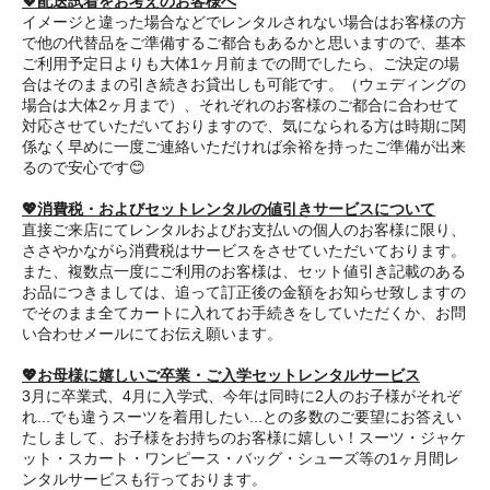
💖配送試着をお考えのお客様へ
イメージと違った場合などでレンタルされない場合はお客様の方
で他の代替品をご準備するご都合もあるかと思いますので、基本
ご利用予定日よりも大体1ヶ月前までの間でしたら、ご決定の場
合はそのままの引き続きお貸出しも可能です。（ウェディングの
場合は大体2ヶ月まで）、それぞれのお客様のご都合に合わせて
対応させていただいておりますので、気になられる方は時期に関
係なく早めに一度ご連絡いただければ余裕を持ったご準備が出来
るので安心です😊
💖消費税・およびセットレンタルの値引きサービスについて
直接ご来店にてレンタルおよびお支払いの個人のお客様に限り、
ささやかながら消費税はサービスをさせていただいております。
また、複数点一度にご利用のお客様は、セット値引き記載のある
お品につきましては、追って訂正後の金額をお知らせ致しますの
でそのまま全てカートに入れてお手続きをしていただくか、お問
い合わせメールにてお伝え願います。
💖お母様に嬉しいご卒業・ご入学セットレンタルサービス
3月に卒業式、4月に入学式、今年は同時に2人のお子様がそれぞ
れ...でも違うスーツを着用したい...との多数のご要望にお答えい
たしまして、お子様をお持ちのお客様に嬉しい！スーツ・ジャケ
ット・スカート・ワンピース・バッグ・シューズ等の1ヶ月間レ
ンタルサービスも行っております。