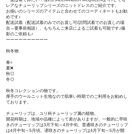
レアなチューリップシリーズのニットドレスのご紹介です。
お揃いのシリーズのアイテムと合わせてのコーディネートもお勧
めです♪
配送試着（配送試着のみでのお直し可/訪問試着でのお直しの場
合→要事前相談）、もちろんご来店によるご試着も可能です♪撮
影のご依頼も♪
ーーーーーーーーーー
秋冬物
春○
夏❌
秋◎
冬◎
秋冬コレクションの物です。
厚手のウールニット生地なので肌寒い時期でのご利用をお勧めし
ております。
チューリップは、ユリ科チューリップ属の植物。
開花時期は、地域や品種によって差がありますが、一般的に早咲
きのチューリップは3月下旬～4月中旬。普通咲きのチューリップ
は4月中旬～5月頃。遅咲きのチューリップは4月下旬～5月が開