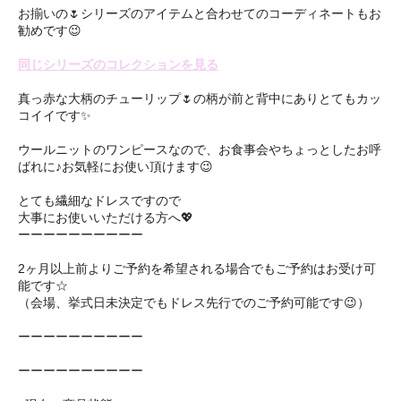
お揃いの🌷シリーズのアイテムと合わせてのコーディネートもお
勧めです😉
同じシリーズのコレクションを見る
真っ赤な大柄のチューリップ🌷の柄が前と背中にありとてもカッ
コイイです✨
ウールニットのワンピースなので、お食事会やちょっとしたお呼
ばれに♪お気軽にお使い頂けます😉
とても繊細なドレスですので
大事にお使いいただける方へ💖
ーーーーーーーーーー
2ヶ月以上前よりご予約を希望される場合でもご予約はお受け可
能です☆
（会場、挙式日未決定でもドレス先行でのご予約可能です😉）
ーーーーーーーーーー
ーーーーーーーーーー