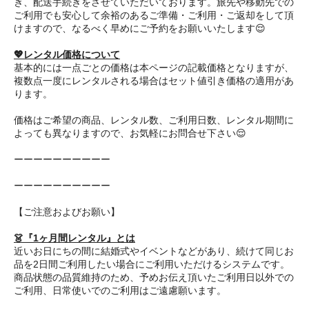
き、配送手続きをさせていただいております。旅先や移動先での
ご利用でも安心して余裕のあるご準備・ご利用・ご返却をして頂
けますので、なるべく早めにご予約をお願いいたします😌
💖レンタル価格について
基本的には一点ごとの価格は本ページの記載価格となりますが、
複数点一度にレンタルされる場合はセット値引き価格の適用があ
ります。
価格はご希望の商品、レンタル数、ご利用日数、レンタル期間に
よっても異なりますので、お気軽にお問合せ下さい😌
ーーーーーーーーーー
ーーーーーーーーーー
【ご注意およびお願い】
👗『1ヶ月間レンタル』とは
近いお日にちの間に結婚式やイベントなどがあり、続けて同じお
品を2日間ご利用したい場合にご利用いただけるシステムです。
商品状態の品質維持のため、予めお伝え頂いたご利用日以外での
ご利用、日常使いでのご利用はご遠慮願います。