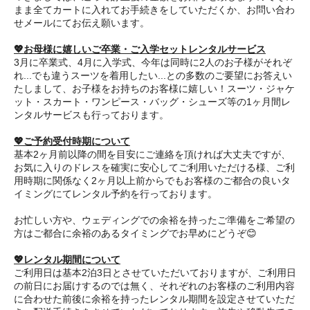
まま全てカートに入れてお手続きをしていただくか、お問い合わ
せメールにてお伝え願います。
💖お母様に嬉しいご卒業・ご入学セットレンタルサービス
3月に卒業式、4月に入学式、今年は同時に2人のお子様がそれぞ
れ...でも違うスーツを着用したい...との多数のご要望にお答えい
たしまして、お子様をお持ちのお客様に嬉しい！スーツ・ジャケ
ット・スカート・ワンピース・バッグ・シューズ等の1ヶ月間レ
ンタルサービスも行っております。
💖ご予約受付時期について
基本2ヶ月前以降の間を目安にご連絡を頂ければ大丈夫ですが、
お気に入りのドレスを確実に安心してご利用いただける様、ご利
用時期に関係なく2ヶ月以上前からでもお客様のご都合の良いタ
イミングにてレンタル予約を行っております。
お忙しい方や、ウェディングでの余裕を持ったご準備をご希望の
方はご都合に余裕のあるタイミングでお早めにどうぞ😊
💖レンタル期間について
ご利用日は基本2泊3日とさせていただいておりますが、ご利用日
の前日にお届けするのでは無く、それぞれのお客様のご利用内容
に合わせた前後に余裕を持ったレンタル期間を設定させていただ