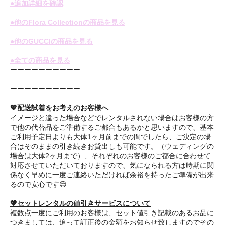
●追加詳細を確認
●他のFlora Collectionの商品を見る
●他のGUCCIの商品を見る
●全ての商品を見る
ーーーーーーーーーー
ーーーーーーーーーー
💖配送試着をお考えのお客様へ
イメージと違った場合などでレンタルされない場合はお客様の方
で他の代替品をご準備するご都合もあるかと思いますので、基本
ご利用予定日よりも大体1ヶ月前までの間でしたら、ご決定の場
合はそのままの引き続きお貸出しも可能です。（ウェディングの
場合は大体2ヶ月まで）、それぞれのお客様のご都合に合わせて
対応させていただいておりますので、気になられる方は時期に関
係なく早めに一度ご連絡いただければ余裕を持ったご準備が出来
るので安心です😊
💖セットレンタルの値引きサービスについて
複数点一度にご利用のお客様は、セット値引き記載のあるお品に
つきましては、追って訂正後の金額をお知らせ致しますのでその