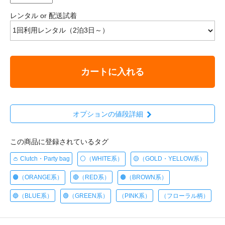
レンタル or 配送試着
カートに入れる
オプションの値段詳細
この商品に登録されているタグ
👛 Clutch・Party bag
⚪️（WHITE系）
🟡（GOLD・YELLOW系）
🟠（ORANGE系）
🔴（RED系）
🟤（BROWN系）
🔵（BLUE系）
🟢（GREEN系）
（PINK系）
（フローラル柄）