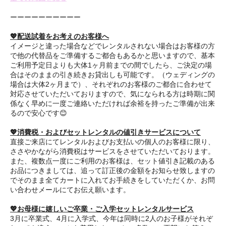
ーーーーーーーーーー
💖配送試着をお考えのお客様へ
イメージと違った場合などでレンタルされない場合はお客様の方
で他の代替品をご準備するご都合もあるかと思いますので、基本
ご利用予定日よりも大体1ヶ月前までの間でしたら、ご決定の場
合はそのままの引き続きお貸出しも可能です。（ウェディングの
場合は大体2ヶ月まで）、それぞれのお客様のご都合に合わせて
対応させていただいておりますので、気になられる方は時期に関
係なく早めに一度ご連絡いただければ余裕を持ったご準備が出来
るので安心です😊
💖消費税・およびセットレンタルの値引きサービスについて
直接ご来店にてレンタルおよびお支払いの個人のお客様に限り、
ささやかながら消費税はサービスをさせていただいております。
また、複数点一度にご利用のお客様は、セット値引き記載のある
お品につきましては、追って訂正後の金額をお知らせ致しますの
でそのまま全てカートに入れてお手続きをしていただくか、お問
い合わせメールにてお伝え願います。
💖お母様に嬉しいご卒業・ご入学セットレンタルサービス
3月に卒業式、4月に入学式、今年は同時に2人のお子様がそれぞ