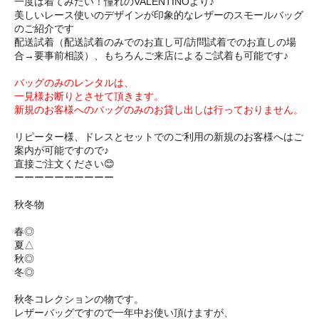
一度は着てみたい！憧れのVALENTINOより♪
美しいレース使いのデザインが印象的なレザーのスモールバッグ
のご紹介です
配送試着（配送試着のみでのお直し可/訪問試着でのお直しの場
合→要事前相談）、もちろんご来店によるご試着も可能です♪
バッグのみのレンタルは、
一見様お断りとさせて頂きます。
新規のお客様へのバッグのみのお貸し出しは行っておりません。
リピーター様、ドレスとセットでのご利用の新規のお客様へはご
案内が可能ですので♪
直接ご注文ください😊
ーーーーーーーーーー
秋冬物
春◎
夏△
秋◎
冬◎
秋冬コレクションの物です。
レザーバッグですので一年中お使い頂けますが、