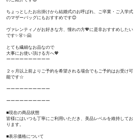
ちょっとしたお出掛けから結婚式のお呼ばれ、ご卒業・ご入学式
のマザーバッグにもおすすめです😊
ヴァレンティノがお好きな方、憧れの方💖に是非おすすめしたい
です✨👗✨🤗 ㅤㅤ
とても繊細なお品なので
大事にお使い頂ける方へ💖
ーーーーーーーーーー
２ヶ月以上前よりご予約を希望される場合でもご予約はお受け可
能です☆
ーーーーーーーーーー
ーーーーーーーーーー
■現在の商品状態
皆様にはいつも丁寧にご利用いただき、美品レベルを維持してお
ります。
■表示価格について