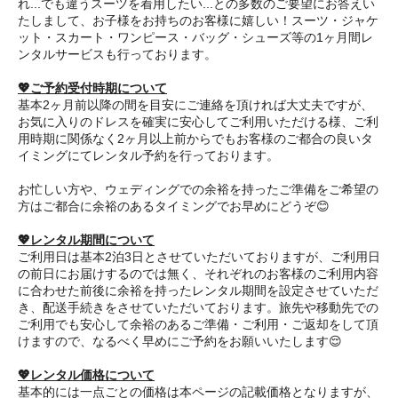
れ...でも違うスーツを着用したい...との多数のご要望にお答えい
たしまして、お子様をお持ちのお客様に嬉しい！スーツ・ジャケ
ット・スカート・ワンピース・バッグ・シューズ等の1ヶ月間レ
ンタルサービスも行っております。
💖ご予約受付時期について
基本2ヶ月前以降の間を目安にご連絡を頂ければ大丈夫ですが、
お気に入りのドレスを確実に安心してご利用いただける様、ご利
用時期に関係なく2ヶ月以上前からでもお客様のご都合の良いタ
イミングにてレンタル予約を行っております。
お忙しい方や、ウェディングでの余裕を持ったご準備をご希望の
方はご都合に余裕のあるタイミングでお早めにどうぞ😊
💖レンタル期間について
ご利用日は基本2泊3日とさせていただいておりますが、ご利用日
の前日にお届けするのでは無く、それぞれのお客様のご利用内容
に合わせた前後に余裕を持ったレンタル期間を設定させていただ
き、配送手続きをさせていただいております。旅先や移動先での
ご利用でも安心して余裕のあるご準備・ご利用・ご返却をして頂
けますので、なるべく早めにご予約をお願いいたします😌
💖レンタル価格について
基本的には一点ごとの価格は本ページの記載価格となりますが、