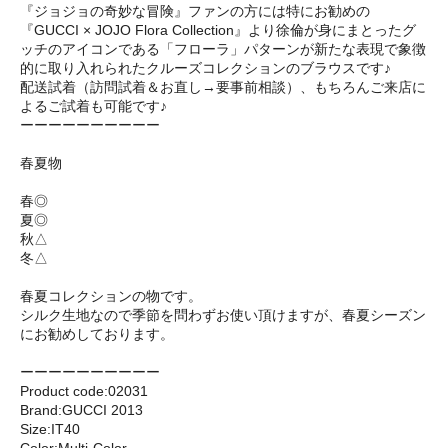
『ジョジョの奇妙な冒険』ファンの方には特にお勧めの
『GUCCI × JOJO Flora Collection』より徐倫が身にまとったグ
ッチのアイコンである「フローラ」パターンが新たな表現で象徴
的に取り入れられたクルーズコレクションのブラウスです♪
配送試着（訪問試着＆お直し→要事前相談）、もちろんご来店に
よるご試着も可能です♪
ーーーーーーーーーー
春夏物
春◎
夏◎
秋△
冬△
春夏コレクションの物です。
シルク生地なので季節を問わずお使い頂けますが、春夏シーズン
にお勧めしております。
ーーーーーーーーーー
Product code:02031
Brand:GUCCI 2013
Size:IT40