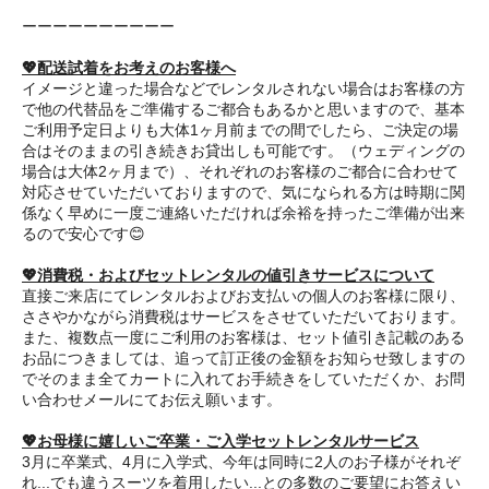
ーーーーーーーーーー
💖配送試着をお考えのお客様へ
イメージと違った場合などでレンタルされない場合はお客様の方
で他の代替品をご準備するご都合もあるかと思いますので、基本
ご利用予定日よりも大体1ヶ月前までの間でしたら、ご決定の場
合はそのままの引き続きお貸出しも可能です。（ウェディングの
場合は大体2ヶ月まで）、それぞれのお客様のご都合に合わせて
対応させていただいておりますので、気になられる方は時期に関
係なく早めに一度ご連絡いただければ余裕を持ったご準備が出来
るので安心です😊
💖消費税・およびセットレンタルの値引きサービスについて
直接ご来店にてレンタルおよびお支払いの個人のお客様に限り、
ささやかながら消費税はサービスをさせていただいております。
また、複数点一度にご利用のお客様は、セット値引き記載のある
お品につきましては、追って訂正後の金額をお知らせ致しますの
でそのまま全てカートに入れてお手続きをしていただくか、お問
い合わせメールにてお伝え願います。
💖お母様に嬉しいご卒業・ご入学セットレンタルサービス
3月に卒業式、4月に入学式、今年は同時に2人のお子様がそれぞ
れ...でも違うスーツを着用したい...との多数のご要望にお答えい