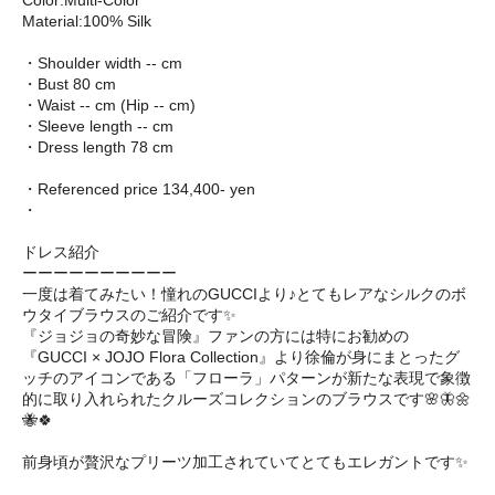
Color:Multi-Color
Material:100% Silk
・Shoulder width -- cm
・Bust 80 cm
・Waist -- cm (Hip -- cm)
・Sleeve length -- cm
・Dress length 78 cm
・Referenced price 134,400- yen
・
ドレス紹介
ーーーーーーーーーー
一度は着てみたい！憧れのGUCCIより♪とてもレアなシルクのボ
ウタイブラウスのご紹介です✨
『ジョジョの奇妙な冒険』ファンの方には特にお勧めの
『GUCCI × JOJO Flora Collection』より徐倫が身にまとったグ
ッチのアイコンである「フローラ」パターンが新たな表現で象徴
的に取り入れられたクルーズコレクションのブラウスです🌸🦋🌼
🐝🍀
前身頃が贅沢なプリーツ加工されていてとてもエレガントです✨