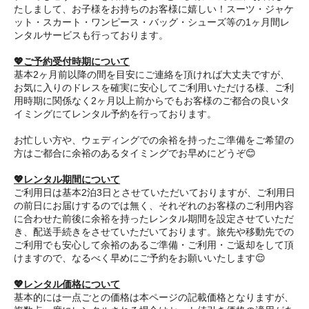
たしまして、お子様をお持ちのお客様に嬉しい！スーツ・ジャケ
ット・スカート・ワンピース・バッグ・シューズ等の1ヶ月間レ
ンタルサービスも行っております。
💖ご予約受付時期について
基本2ヶ月前以降の間を目安にご連絡を頂ければ大丈夫ですが、
お気に入りのドレスを確実に安心してご利用いただける様、ご利
用時期に関係なく2ヶ月以上前からでもお客様のご都合の良いタ
イミングにてレンタル予約を行っております。
お忙しい方や、ウェディングでの余裕を持ったご準備をご希望の
方はご都合に余裕のあるタイミングでお早めにどうぞ😊
💖レンタル期間について
ご利用日は基本2泊3日とさせていただいておりますが、ご利用日
の前日にお届けするのでは無く、それぞれのお客様のご利用内容
に合わせた前後に余裕を持ったレンタル期間を設定させていただ
き、配送手続きをさせていただいております。旅先や移動先での
ご利用でも安心して余裕のあるご準備・ご利用・ご返却をして頂
けますので、なるべく早めにご予約をお願いいたします😌
💖レンタル価格について
基本的には一点ごとの価格は本ページの記載価格となりますが、