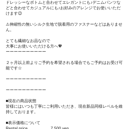
ドレッシーなボトムと合わせてエレガントにも♪デニムパンツな
どと合わせてカジュアルにも♪お好みのアレンジでお使いいただ
けます😉
⚠️伸縮性の無いシルク生地で脱着用のファスナーなどはありませ
ん。
とても繊細なお品なので
大事にお使いいただける方へ💖
ーーーーーーーーーー
２ヶ月以上前よりご予約を希望される場合でもご予約はお受け可
能です☆
ーーーーーーーーーー
ーーーーーーーーーー
■現在の商品状態
皆様にはいつも丁寧にご利用いただき、現在新品同様レベルを維
持しております。
■表示価格について
Rental price .................. 7,500 yen