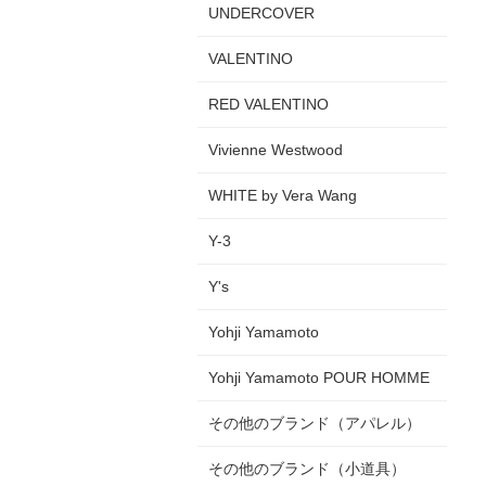
UNDERCOVER
VALENTINO
RED VALENTINO
Vivienne Westwood
WHITE by Vera Wang
Y-3
Y's
Yohji Yamamoto
Yohji Yamamoto POUR HOMME
その他のブランド（アパレル）
その他のブランド（小道具）