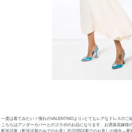
一度は着てみたい！憧れのVALENTINOより♪とてもレアなドレスのご
こちらはアンダーカバーとのコラボのお品になります、お洒落花嫁様
配送試着（配送試着のみでのお直し可/訪問試着でのお直しの場合→要