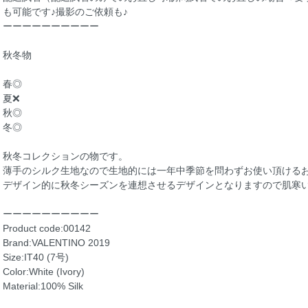
も可能です♪撮影のご依頼も♪
ーーーーーーーーーー
秋冬物
春◎
夏❌
秋◎
冬◎
秋冬コレクションの物です。
薄手のシルク生地なので生地的には一年中季節を問わずお使い頂ける
デザイン的に秋冬シーズンを連想させるデザインとなりますので肌寒
ーーーーーーーーーー
Product code:00142
Brand:VALENTINO 2019
Size:IT40 (7号)
Color:White (Ivory)
Material:100% Silk