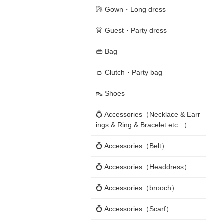
🥻 Gown・Long dress
👗 Guest・Party dress
👜 Bag
👛 Clutch・Party bag
👠 Shoes
💍 Accessories（Necklace & Earr
ings & Ring & Bracelet etc...）
💍 Accessories（Belt）
💍 Accessories（Headdress）
💍 Accessories（brooch）
💍 Accessories（Scarf）