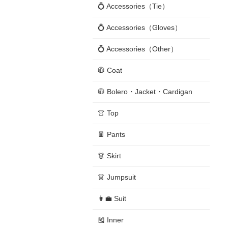
💍 Accessories（Tie）
💍 Accessories（Gloves）
💍 Accessories（Other）
🧥 Coat
🧥 Bolero・Jacket・Cardigan
👚 Top
👖 Pants
👗 Skirt
👗 Jumpsuit
👩‍💼 Suit
🎽 Inner