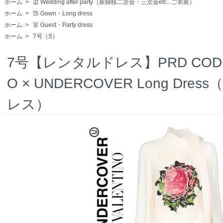
ホーム
>
💒 Wedding after party（新婦様二次会・三次会etc...ご衣装）
ホーム
>
🥻 Gown・Long dress
ホーム
>
👗 Guest・Party dress
ホーム
>
7号（S）
7号【レンタルドレス】PRD CODE:00
O × UNDERCOVER Long Dr
レス）