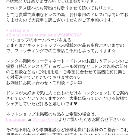
⚠️販売品ではありませんのでご注意ねがいます。
⚠️ホステス様へのお貸出はお断りさせて頂いております。
とても貴重で繊細なドレスの為、お仕事用のドレスには向いてお
りませんので大変申し訳ございませんがご了承願います。
●Instagram
●Brand dress rental salon"SHIROTA"
↑↑↑ショップのホームページを見る
☆まだまだネットショップへ未掲載のお品も多数ございますの
で、フィッティングでのご来店ご予約も承っております☆
レンタル期間やコーディネート・ドレスのお直し＆アレンジのご
提案（持込ドレスも可）＆ヴェール製作など...ドレス以外の部分
のご相談なども♪ご利用用途・ご希望に合わせて臨機応変に楽し
く対応させていただいておりますので♪
お気軽にお問い合わせ・ご相談下さい😊
ドレスが大好きで気に入ったものだけをコレクションしてご案内
させていただいておりますので、大事に扱っていただける皆様で
シェアしていただけると嬉しいです💖
ネットショップ未掲載のお品をご希望の場合は、
Instagram
or
ホームページ
よりご覧いただきお問合せ下さい☆
その他不明な点や事前相談など臨機応変にお客様のご都合・ご利
用用途に合わせて個別に丁寧に対応させていただいておりますの